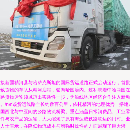
连接新疆精河县与哈萨克斯坦的国际货运道路正式启动运行，首
满载货物的车队从精河启程，驶向哈国境内。这标志着中哈两国
道路货物运输领域迈出实质性一步，为沿线地区经济合作注入新
。\n\n该货运线路全长约数百公里，依托精河的地理优势，搭建
中国西北与中亚间的公路物流桥梁。重点涵盖日常消费品、工业
部件与农产品的运输，大大缩短了原有海运或铁路联运的用时。
内人士表示，在降低物流成本与增强时效性的方面展现了巨大潜